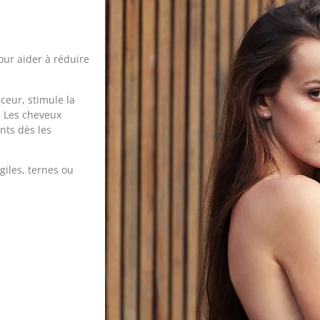
our aider à réduire
ceur, stimule la
e. Les cheveux
ants dès les
giles, ternes ou