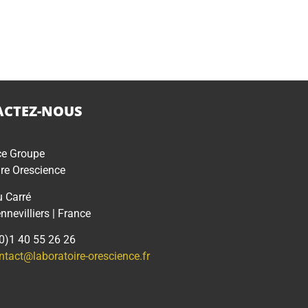
CTEZ-NOUS
ce Groupe
re Orescience
u Carré
nevilliers | France
(0)1 40 55 26 26
ntact@laboratoire-orescience.fr