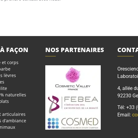
 À FAÇON
NOS PARTENAIRES
CONTA
 et corps
 barbe
Orescien
s lèvres
Laboratoi
es
4, allée d
lite
0% naturelles
92230 Gen
olats
Tél: +33 
 articulaires
Email:
co
rs d’ambiance
animaux