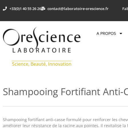
+33(0)1 40 55 26 26
contact@laboratoire-orescience.fr
Fab
A PROPOS
Science, Beauté, Innovation
Shampooing Fortifiant Anti-C
Shampooing fortifiant anti-casse formulé pour renforcer les cheve
améliorer leur résistance de la racine aux pointes. Il revitalise la f