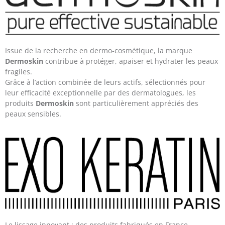
Issue de la recherche en dermo-cosmétique, la marque
Dermoskin
contribue à protéger, apaiser et hydrater les peaux
fragiles.
Grâce à l’action combinée de leurs actifs, sélectionnés pour
leur efficacité exceptionnelle par des dermatologues, les
produits
Dermoskin
sont particulièrement appréciés des
peaux sensibles.
Le lissage innovant : des produits fabriqués en France,