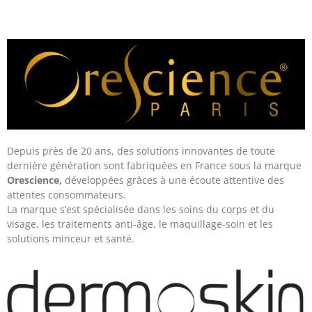
Depuis près de 20 ans, des solutions innovantes de toute
dernière génération sont fabriquées en France sous la marque
Orescience,
développées grâces à une écoute attentive des
attentes consommateurs.
La marque s’est spécialisée dans les soins du corps et du
visage, les traitements anti-âge, le maquillage-soin et les
solutions minceur et santé.