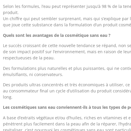
Selon les formules, l’eau peut représenter jusqu’à 98 % de la ten
produit.
Un chiffre qui peut sembler surprenant, mais qui s’explique par l
que joue cette substance dans la formulation d’un produit cosmé
Quels sont les avantages de la cosmétique sans eau ?
Le succès croissant de cette nouvelle tendance se répand, non s
de son impact positif sur l’environnement, mais en raison de leu
respectueuses de la peau.
Des formulations plus naturelles et plus puissantes, qui ne cont
émulsifiants, ni conservateurs.
Des produits ultras concentrés et très économiques à utiliser, ce 
au consommateur final un cycle d’utilisation du produit considé
long.
Les cosmétiques sans eau conviennent-ils à tous les types de 
A base d’extraits végétaux et/ou d’huiles, riches en vitamines et 
pénètrent plus facilement dans la peau afin de la réparer, l’hydra
revitaliser, c’est pourquoi les cosmétiques sans eau sont partic