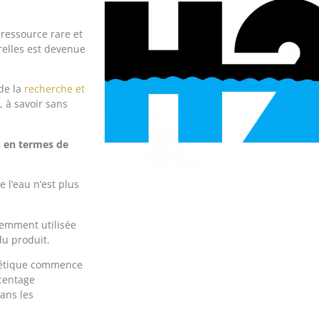
ressource rare et
relles est devenue
 de la
recherche et
, à savoir sans
s en termes de
l’eau n’est plus
uemment utilisée
du produit.
smétique commence
rcentage
dans les