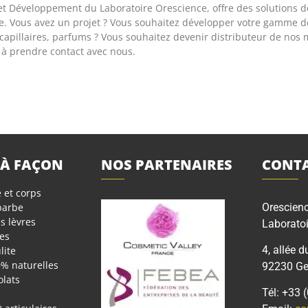
et Développement du Laboratoire Orescience, offre des solutions de
e. Vous avez un projet ? Vous souhaitez développer votre gamme 
 capillaires, parfums ? Vous souhaitez devenir distributeur de no
s à prendre contact avec nous.
 À FAÇON
NOS PARTENAIRES
CONTA
 et corps
 barbe
Orescien
s lèvres
Laboratoi
es
4, allée d
lite
0% naturelles
92230 Gen
olats
Tél: +33 