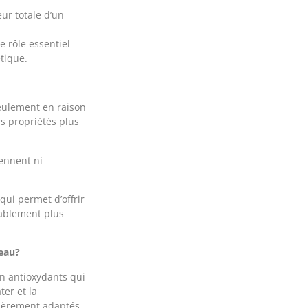
eur totale d’un
e rôle essentiel
tique.
eulement en raison
rs propriétés plus
iennent ni
qui permet d’offrir
rablement plus
peau?
en antioxydants qui
ter et la
ulièrement adaptés