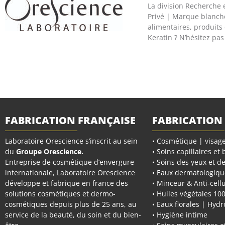
La division Recherche 
Privé | Marque blanch
alimentaires, produits
Keratin ? N’hésitez pa
FABRICATION FRANÇAISE
FABRICATION
Laboratoire Orescience s’inscrit au sein
• Cosmétique | visage
du
Groupe Orescience
.
• Soins capillaires et
Entreprise de cosmétique d’envergure
• Soins des yeux et de
internationale, Laboratoire Orescience
• Eaux dermatologiqu
développe et fabrique en france des
• Minceur & Anti-cellu
solutions cosmétiques et dermo-
• Huiles végétales 10
cosmétiques depuis plus de 25 ans, au
• Eaux florales | Hydr
service de la beauté, du soin et du bien-
• Hygiène intime