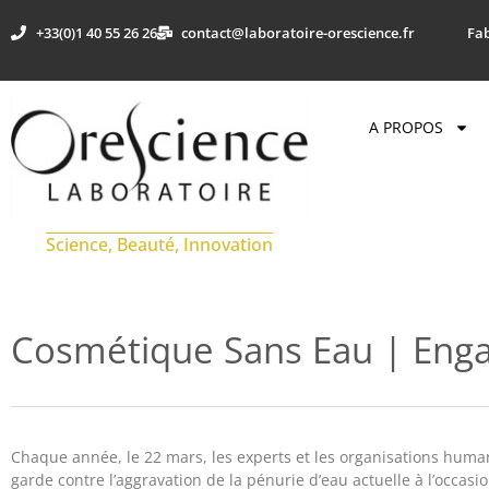
+33(0)1 40 55 26 26
contact@laboratoire-orescience.fr
Fab
A PROPOS
Science, Beauté, Innovation
Cosmétique Sans Eau | Eng
Chaque année, le 22 mars, les experts et les organisations huma
garde contre l’aggravation de la pénurie d’eau actuelle à l’occasi