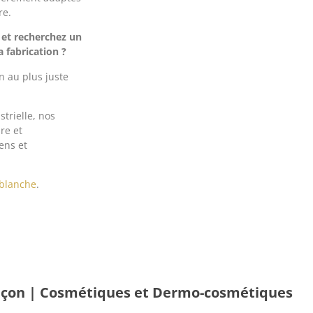
re.
et recherchez un
 fabrication ?
n au plus juste
trielle, nos
re et
ens et
 blanche
.
façon | Cosmétiques et Dermo-cosmétiques