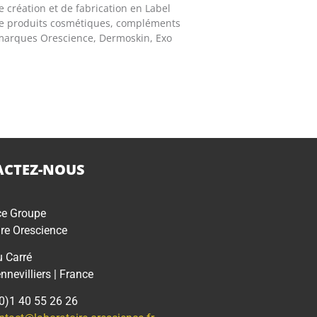
 création et de fabrication en Label
de produits cosmétiques, compléments
s marques Orescience, Dermoskin, Exo
CTEZ-NOUS
ce Groupe
re Orescience
u Carré
nevilliers | France
(0)1 40 55 26 26