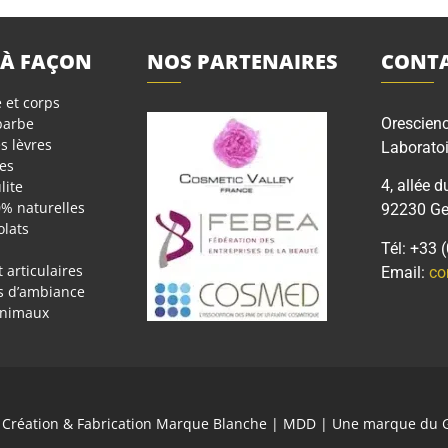
 À FAÇON
NOS PARTENAIRES
CONTA
 et corps
 barbe
Orescien
s lèvres
Laboratoi
es
4, allée d
lite
0% naturelles
92230 Gen
olats
Tél: +33 
 articulaires
Email:
co
rs d’ambiance
animaux
 | Création & Fabrication Marque Blanche | MDD | Une marque du