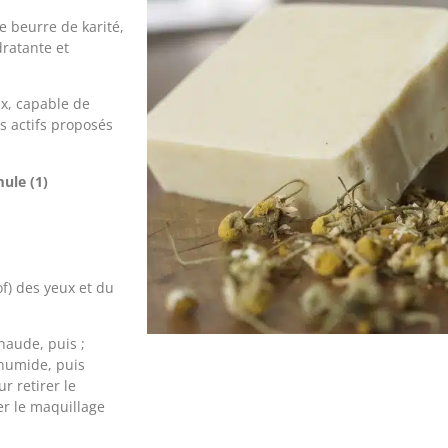
 beurre de karité,
dratante et
ux, capable de
es actifs proposés
ule (1)
f) des yeux et du
haude, puis ;
 humide, puis
r retirer le
er le maquillage