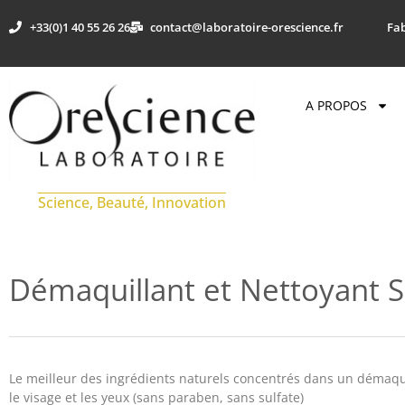
+33(0)1 40 55 26 26
contact@laboratoire-orescience.fr
Fab
A PROPOS
Science, Beauté, Innovation
Démaquillant et Nettoyant S
Le meilleur des ingrédients naturels concentrés dans un démaqui
le visage et les yeux (sans paraben, sans sulfate)