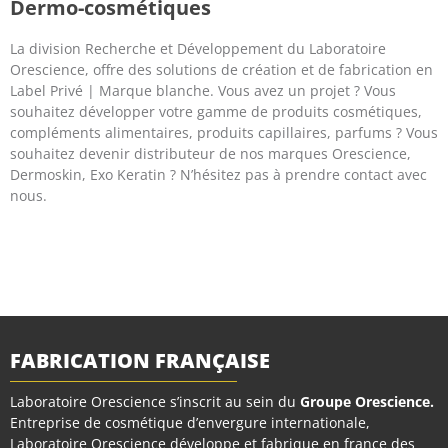
Dermo-cosmétiques
La division Recherche et Développement du Laboratoire
Orescience, offre des solutions de création et de fabrication en
Label Privé | Marque blanche. Vous avez un projet ? Vous
souhaitez développer votre gamme de produits cosmétiques,
compléments alimentaires, produits capillaires, parfums ? Vous
souhaitez devenir distributeur de nos marques Orescience,
Dermoskin, Exo Keratin ? N’hésitez pas à prendre contact avec
nous.
FABRICATION FRANÇAISE
Laboratoire Orescience s’inscrit au sein du
Groupe Orescience
.
Entreprise de cosmétique d’envergure internationale,
Laboratoire Orescience développe et fabrique en france des