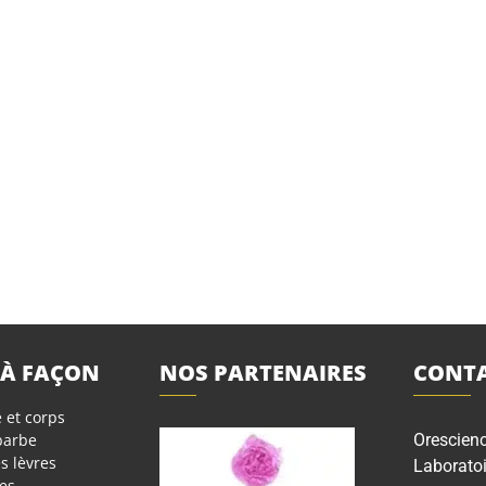
 À FAÇON
NOS PARTENAIRES
CONTA
 et corps
 barbe
Orescien
s lèvres
Laboratoi
es