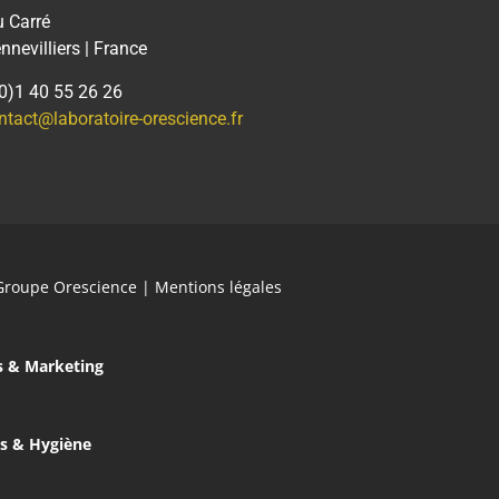
u Carré
nevilliers | France
(0)1 40 55 26 26
ntact@laboratoire-orescience.fr
Groupe Orescience
|
Mentions légales
s & Marketing
es & Hygiène