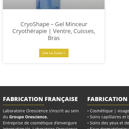
CryoShape – Gel Minceur
Cryothérapie | Ventre, Cuisses,
Bras
Lire La Suite >
FABRICATION FRANÇAISE
FABRICATION
Laboratoire Orescience s’inscrit au sein
• Cosmétique | visage
du
Groupe Orescience
.
• Soins capillaires et
Entreprise de cosmétique d’envergure
• Soins des yeux et de
internationale, Laboratoire Orescience
• Eaux dermatologiqu