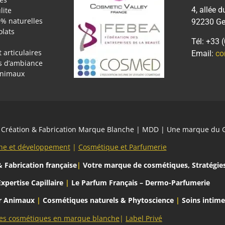
4, allée d
lite
0% naturelles
92230 Gen
olats
Tél: +33 
 articulaires
Email:
co
rs d’ambiance
animaux
 | Création & Fabrication Marque Blanche | MDD | Une marque du
he et développement
|
Cosmétique et Parfumerie
 Fabrication française
|
Votre marque de cosmétiques, Stratégie
Expertise Capillaire
|
Le Parfum Français – Dermo-Parfumerie
ur Animaux
|
Cosmétiques naturels & Phytoscience
|
Soins intim
es cosmétiques en marque blanche
|
Label Privé