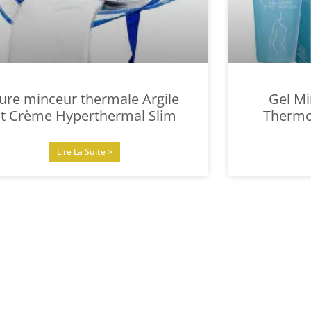
ure minceur thermale Argile
Gel Mi
et Crème Hyperthermal Slim
Thermo
Lire La Suite >