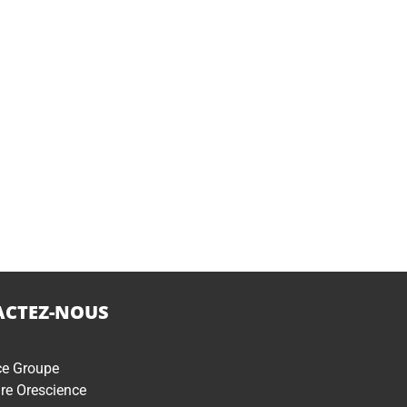
CTEZ-NOUS
ce Groupe
re Orescience