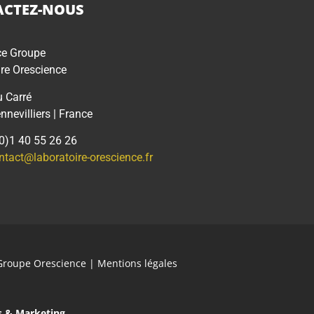
CTEZ-NOUS
ce Groupe
re Orescience
u Carré
nevilliers | France
(0)1 40 55 26 26
ntact@laboratoire-orescience.fr
Groupe Orescience
|
Mentions légales
s & Marketing