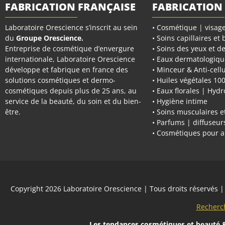
FABRICATION FRANÇAISE
FABRICATION
Laboratoire Orescience s’inscrit au sein
• Cosmétique | visage
du
Groupe Orescience
.
• Soins capillaires et
Entreprise de cosmétique d’envergure
• Soins des yeux et de
internationale, Laboratoire Orescience
• Eaux dermatologiqu
développe et fabrique en france des
• Minceur & Anti-cellu
solutions cosmétiques et dermo-
• Huiles végétales 10
cosmétiques depuis plus de 25 ans, au
• Eaux florales | Hydr
service de la beauté, du soin et du bien-
• Hygiène intime
être.
• Soins musculaires et
• Parfums | diffuseu
• Cosmétiques pour 
Copyright 2026
Laboratoire Orescience
| Tous droits réservés
Recherc
Les tendances cosmétiques et beauté
&